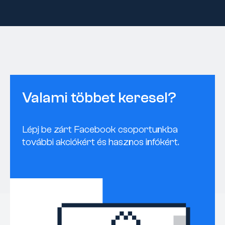
Valami többet keresel?
Lépj be zárt Facebook csoportunkba
további akciókért és hasznos infókért.