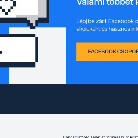
Valami többet 
Lépj be zárt Facebook 
akciókért és hasznos inf
FACEBOOK CSOPO
Kapcsolat
Médiaajánlat
Impresszum
Adat