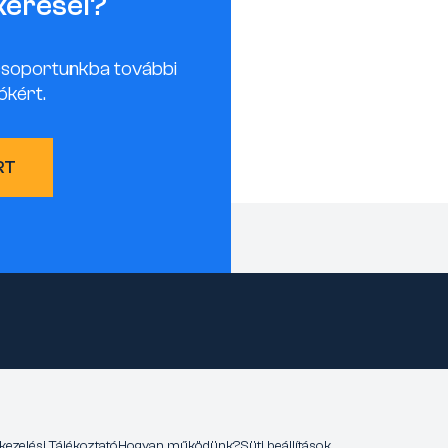
keresel?
csoportunkba további
ókért.
RT
kezelési Tájékoztató
Hogyan működünk?
Süti beállítások