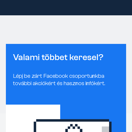
Valami többet keresel?
Lépj be zárt Facebook csoportunkba
további akciókért és hasznos infókért.