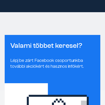
Valami többet keresel?
Lépj be zárt Facebook csoportunkba
további akciókért és hasznos infókért.