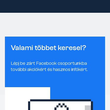
Valami többet keresel?
Lépj be zárt Facebook csoportunkba
további akciókért és hasznos infókért.