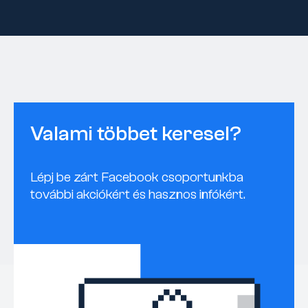
Valami többet keresel?
Lépj be zárt Facebook csoportunkba
további akciókért és hasznos infókért.