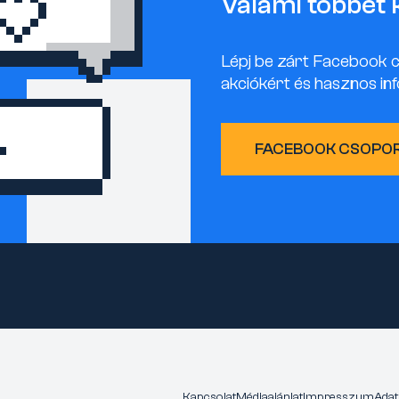
Valami többet 
Lépj be zárt Facebook 
akciókért és hasznos inf
FACEBOOK CSOPO
Kapcsolat
Médiaajánlat
Impresszum
Adat