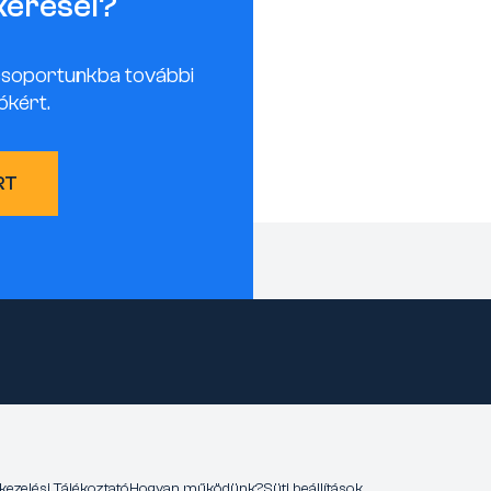
keresel?
csoportunkba további
ókért.
RT
kezelési Tájékoztató
Hogyan működünk?
Süti beállítások