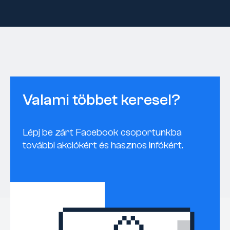
Valami többet keresel?
Lépj be zárt Facebook csoportunkba
további akciókért és hasznos infókért.