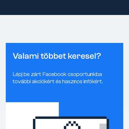
Valami többet keresel?
Lépj be zárt Facebook csoportunkba
további akciókért és hasznos infókért.