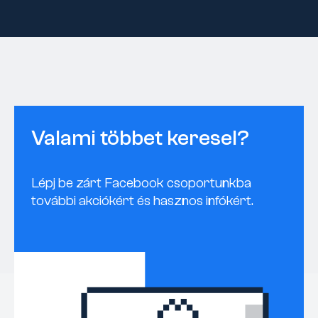
Valami többet keresel?
Lépj be zárt Facebook csoportunkba
további akciókért és hasznos infókért.