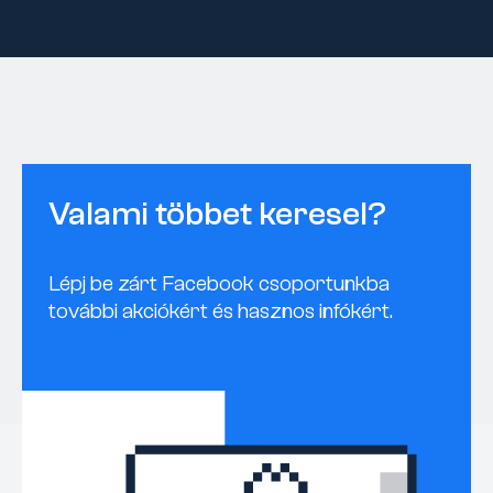
Valami többet keresel?
Lépj be zárt Facebook csoportunkba
további akciókért és hasznos infókért.