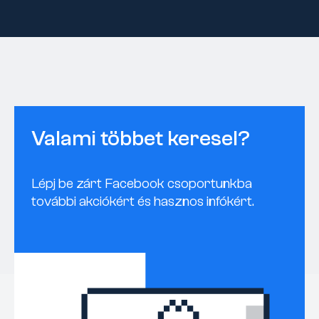
Valami többet keresel?
Lépj be zárt Facebook csoportunkba
további akciókért és hasznos infókért.